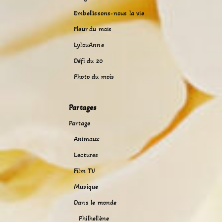
Embellissons-nous la vie
Fleur du mois
LylouAnne
Défi du 20
Photo du mois
Partages
Partage
Animaux
Lectures
Film TV
Musique
Dans le monde
Philhellène