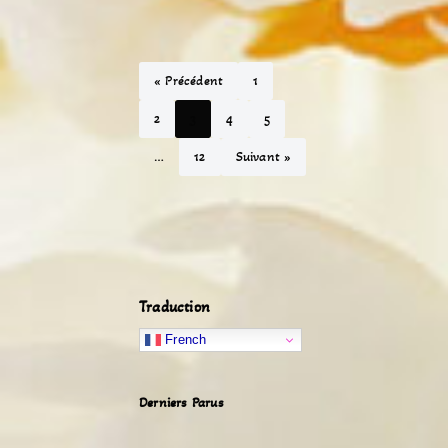
« Précédent
1
2
3
4
5
…
12
Suivant »
Traduction
French
Derniers Parus