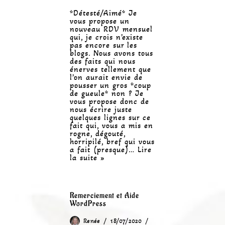
*Détesté/Aimé* Je
vous propose un
nouveau RDV mensuel
qui, je crois n’existe
pas encore sur les
blogs. Nous avons tous
des faits qui nous
énerves tellement que
l’on aurait envie de
pousser un gros *coup
de gueule* non ? Je
vous propose donc de
nous écrire juste
quelques lignes sur ce
fait qui, vous a mis en
rogne, dégouté,
horripilé, bref qui vous
a fait (presque)…
Lire
la suite »
Remerciement et Aide
WordPress
Renée
18/07/2020