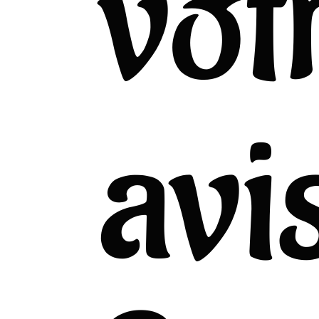
vot
avi