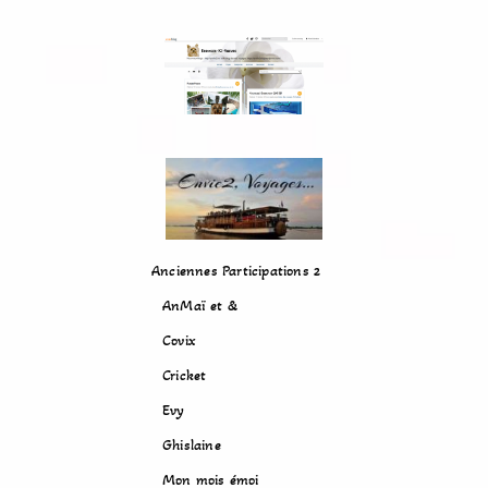
Anciennes Participations 2
AnMaï et &
Covix
Cricket
Evy
Ghislaine
Mon mois émoi