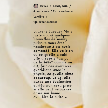
Renée
18/02/2016
A votre avis ?
,
Entre ombre et
Lumière
132 commentaires
Laurent Laveder Mais
juste avant quelques
nouvelles de mamy
puisque vous êtes
nombreux à en avoir
demandé. Elle va bien
vu ce qu’elle a subi.
Elle a repris *du poil
de la bête* comme on
dit, fait ces exercices
quotidiens avec le
physio, ce qu’elle aime
beaucoup. Le 23, elle
auras une évaluation
et décision sera prise
si elle peut retourner
dans son home
ou…
Lire la suite »