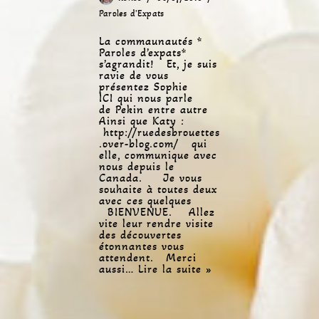
Paroles d'Expats
La commaunautés *
Paroles d’expats*
s’agrandit! Et, je suis
ravie de vous
présentez Sophie
ICI qui nous parle
de Pekin entre autre
Ainsi que Katy :
http://ruedesbrouettes
.over-blog.com/ qui
elle, communique avec
nous depuis le
Canada. Je vous
souhaite à toutes deux
avec ces quelques
BIENVENUE. Allez
vite leur rendre visite
des découvertes
étonnantes vous
attendent. Merci
aussi…
Lire la suite »