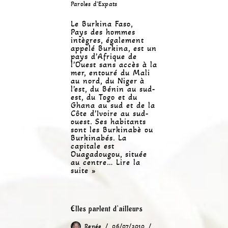
Paroles d'Expats
Le Burkina Faso,
Pays des hommes
intègres, également
appelé Burkina, est un
pays d’Afrique de
l’Ouest sans accès à la
mer, entouré du Mali
au nord, du Niger à
l’est, du Bénin au sud-
est, du Togo et du
Ghana au sud et de la
Côte d’Ivoire au sud-
ouest. Ses habitants
sont les Burkinabè ou
Burkinabés. La
capitale est
Ouagadougou, située
au centre…
Lire la
suite »
Elles parlent d’ailleurs
Renée
06/07/2010