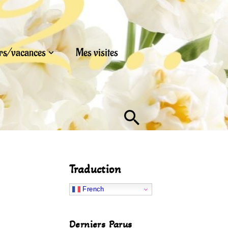
urs/vacances
Mes visites
Traduction
French
Derniers Parus