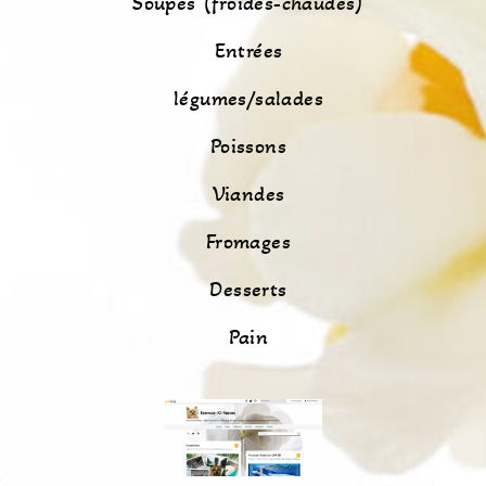
Soupes (froides-chaudes)
Entrées
légumes/salades
Poissons
Viandes
Fromages
Desserts
Pain
s