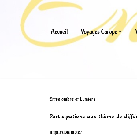
Aller
au
Accueil
Voyages Europe
contenu
Entre ombre et Lumière
Participations aux thème de diffé
Impardonnable?