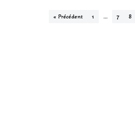
« Précédent
1
…
7
8