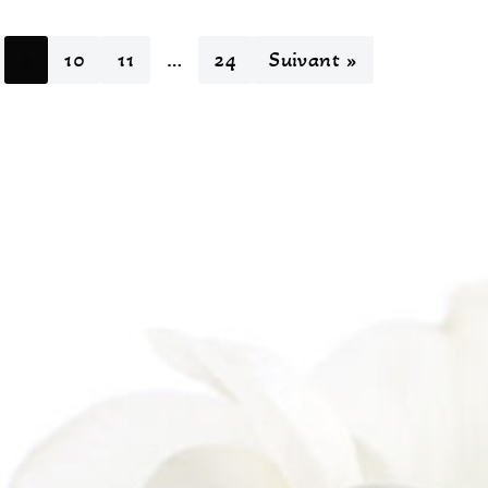
9
10
11
…
24
Suivant »