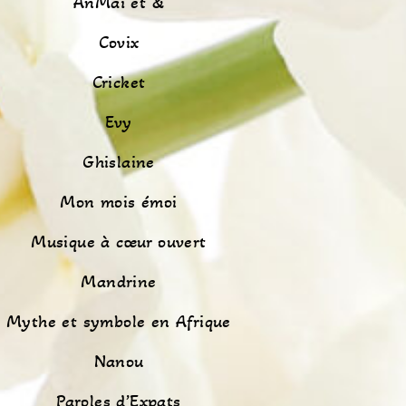
AnMaï et &
Covix
Cricket
Evy
Ghislaine
Mon mois émoi
Musique à cœur ouvert
Mandrine
Mythe et symbole en Afrique
Nanou
Paroles d’Expats