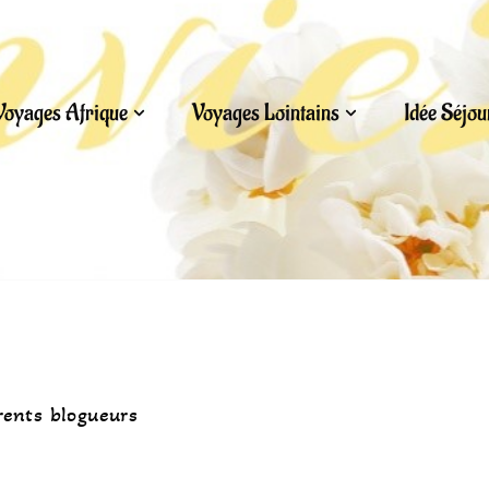
Voyages Afrique
Voyages Lointains
Idée Séjo
rents blogueurs