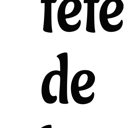
tête
de