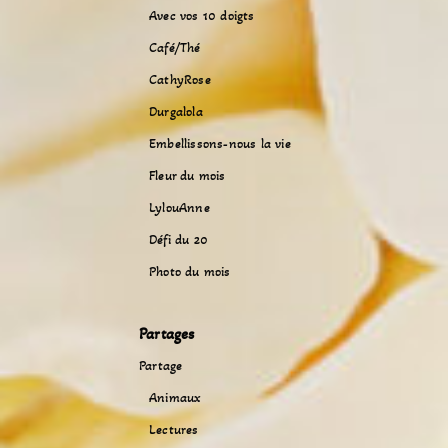
Avec vos 10 doigts
Café/Thé
CathyRose
Durgalola
Embellissons-nous la vie
Fleur du mois
LylouAnne
Défi du 20
Photo du mois
Partages
Partage
Animaux
Lectures