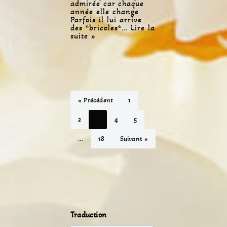
admirée car chaque
année elle change
Parfois il lui arrive
des *bricoles*…
Lire la
suite »
« Précédent
1
2
3
4
5
…
18
Suivant »
Traduction