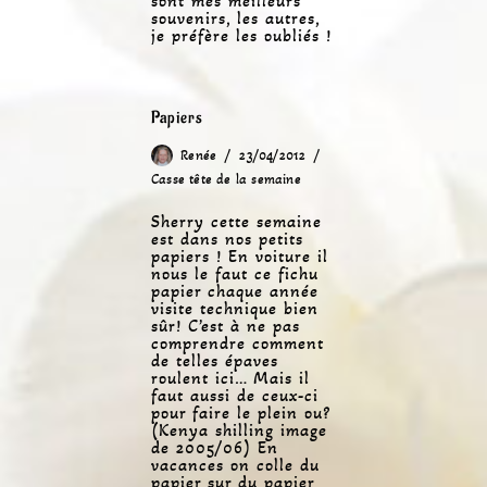
sont mes meilleurs
souvenirs, les autres,
je préfère les oubliés !
Papiers
Renée
23/04/2012
Casse tête de la semaine
Sherry cette semaine
est dans nos petits
papiers ! En voiture il
nous le faut ce fichu
papier chaque année
visite technique bien
sûr! C’est à ne pas
comprendre comment
de telles épaves
roulent ici… Mais il
faut aussi de ceux-ci
pour faire le plein ou?
(Kenya shilling image
de 2005/06) En
vacances on colle du
papier sur du papier