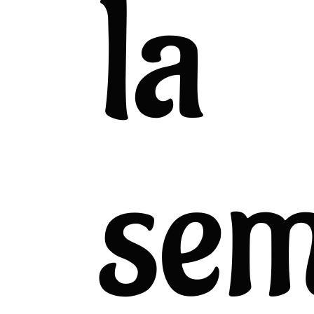
la
sem