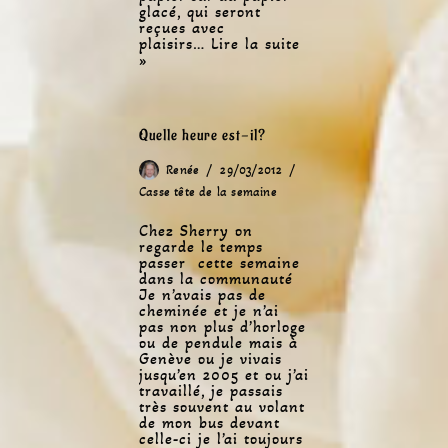
glacé, qui seront
reçues avec
plaisirs…
Lire la suite
»
Quelle heure est-il?
Renée
29/03/2012
Casse tête de la semaine
Chez Sherry on
regarde le temps
passer cette semaine
dans la communauté
Je n’avais pas de
cheminée et je n’ai
pas non plus d’horloge
ou de pendule mais à
Genève ou je vivais
jusqu’en 2005 et ou j’ai
travaillé, je passais
très souvent au volant
de mon bus devant
celle-ci je l’ai toujours