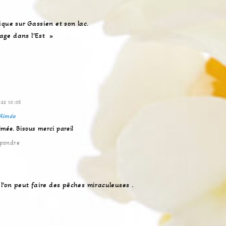
ique sur Gassien et son lac.
yage dans l’Est »
22 10:06
Aimée
imée. Bisous merci pareil
pondre
l’on peut faire des pêches miraculeuses .