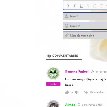
69
COMMENTAIRES
Jeanne Fadosi
09/06/202
Un lieu magnifique en effet
Invité
bises
Répondre
0
Aimée
02/06/2022 20:06