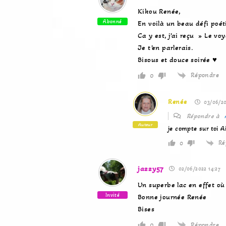
Kikou Renée,
Abonné
En voilà un beau défi poét
Ca y est, j’ai reçu » Le vo
Je t’en parlerais.
Bisous et douce soirée ♥
Répondre
0
Renée
03/06/20
Répondre à
Auteur
je compte sur toi A
Ré
0
jazzy57
02/06/2022 14:27
Un superbe lac en effet où 
Invité
Bonne journée Renée
Bises
Répondre
0