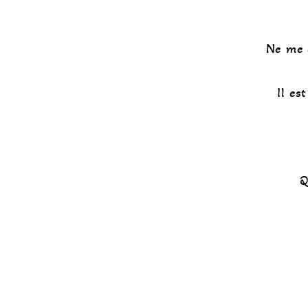
Ne me d
Il es
Q