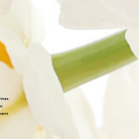
êmes.
on
iment