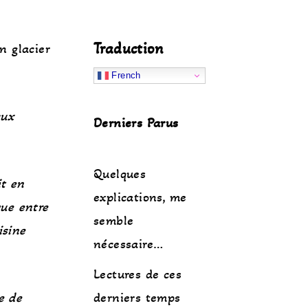
Traduction
n glacier
French
aux
Derniers Parus
Quelques
it en
explications, me
vue entre
semble
isine
nécessaire…
Lectures de ces
e de
derniers temps