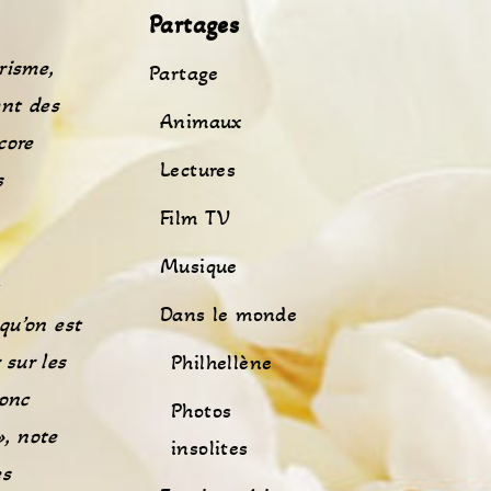
Partages
risme
,
Partage
ent des
Animaux
core
Lectures
s
Film TV
Musique
Dans le monde
qu’on est
 sur les
Philhellène
donc
Photos
», note
insolites
es