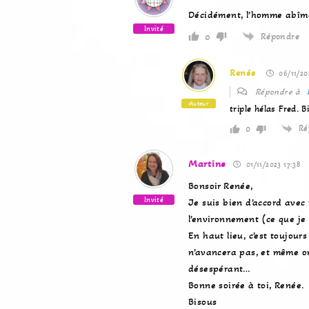
Décidément, l’homme abîme
Invité
Répondre
0
Renée
06/11/20
Répondre à
Auteur
triple hélas Fred.
Ré
0
Martine
01/11/2023 17:38
Bonsoir Renée,
Invité
Je suis bien d’accord avec 
l’environnement (ce que je 
En haut lieu, c’est toujour
n’avancera pas, et même on
désespérant…
Bonne soirée à toi, Renée.
Bisous