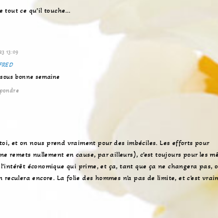
r
 tout ce qu’il touche…
e
s
i
t
23 13:09
e
FRED
 Bisous bonne semaine
pondre
toi, et on nous prend vraiment pour des imbéciles. Les efforts pour
ne remets nullement en cause, par ailleurs), c’est toujours pour les m
s l’intérêt économique qui prime, et ça, tant que ça ne changera pas, 
 reculera encore. La folie des hommes n’a pas de limite, et c’est vra