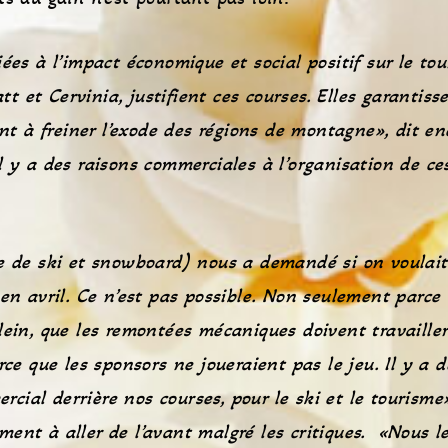
ées à l’impact économique et social positif sur le
tou
 et Cervinia, justifient ces courses. Elles garantiss
ent à freiner l’exode des régions de montagne», dit en
l y a des raisons commerciales à l’organisation de ce
le de ski et snowboard) nous a demandé si on voulait
 en avril. Ce n’est pas possible. Non seulement parce 
lein, que les remontées mécaniques doivent travailler
rce que les sponsors ne joueraient pas le jeu. Il y a 
ial derrière nos courses, pour le ski et le tourisme
ent à aller de l’avant malgré les critiques. «Nous l