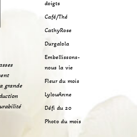
doigts
Café/Thé
CathyRose
Durgalola
Embellissons-
asses
nous la vie
ment
Fleur du mois
La grande
LylouAnne
oduction
urabilité
Défi du 20
Photo du mois