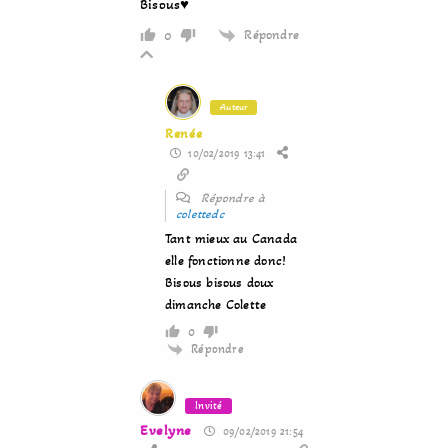
Bisous♥
Répondre
0
Auteur
Renée
10/02/2019 13:41
Répondre à
colettedc
Tant mieux au Canada
elle fonctionne donc!
Bisous bisous doux
dimanche Colette
0
Répondre
Invité
Evelyne
09/02/2019 21:54