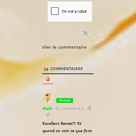
54
COMMENTAIRES
Abonné
Melo
11/02/2019 19:17
Excellent Renée!!! Et
quand on voit ce que font