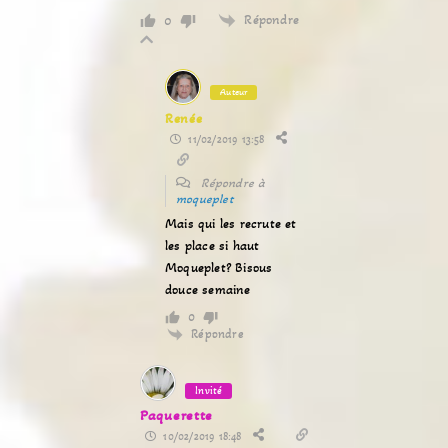
Répondre
0
Auteur
Renée
11/02/2019 13:58
Répondre à
moqueplet
Mais qui les recrute et
les place si haut
Moqueplet? Bisous
douce semaine
0
Répondre
Invité
Paquerette
10/02/2019 18:48