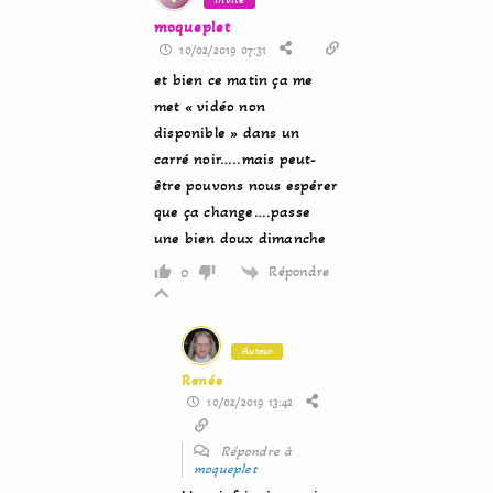
moqueplet
10/02/2019 07:31
et bien ce matin ça me
met « vidéo non
disponible » dans un
carré noir…..mais peut-
être pouvons nous espérer
que ça change….passe
une bien doux dimanche
Répondre
0
Auteur
Renée
10/02/2019 13:42
Répondre à
moqueplet