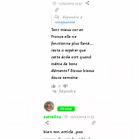
11/02/2019 13:57
Répondre à
renejeanine
Tant mieux car en
France elle ne
fonctionne plus René….
reste a espérer que
cette école sort quand
même de bons
éléments? Bisous bisous
douce semaine
0
Répondre
Abonné
estrelita
10/02/2019 11:23
bien ton article ,pas