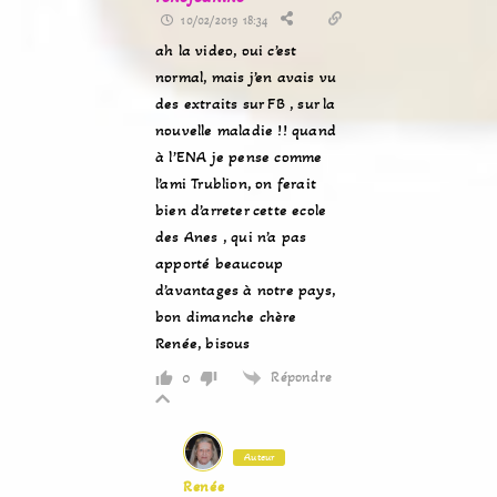
10/02/2019 18:34
ah la video, oui c’est
normal, mais j’en avais vu
des extraits sur FB , sur la
nouvelle maladie !! quand
à l’ENA je pense comme
l’ami Trublion, on ferait
bien d’arreter cette ecole
des Anes , qui n’a pas
apporté beaucoup
d’avantages à notre pays,
bon dimanche chère
Renée, bisous
Répondre
0
Auteur
Renée