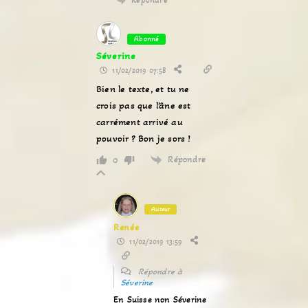
Répondre
Abonné
Séverine
11/02/2019 07:58
Bien le texte, et tu ne
crois pas que l’âne est
carrément arrivé au
pouvoir ? Bon je sors !
Répondre
0
Auteur
Renée
11/02/2019 13:59
Répondre à
Séverine
En Suisse non Séverine