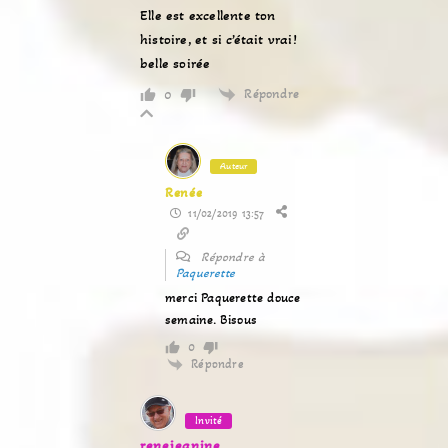
Elle est excellente ton
histoire, et si c’était vrai!
belle soirée
Répondre
0
Auteur
Renée
11/02/2019 13:57
Répondre à
Paquerette
merci Paquerette douce
semaine. Bisous
0
Répondre
Invité
renejeanine