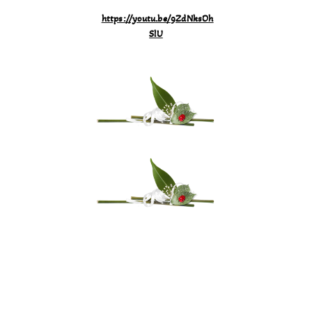
https://youtu.be/9ZdNksOh
SlU