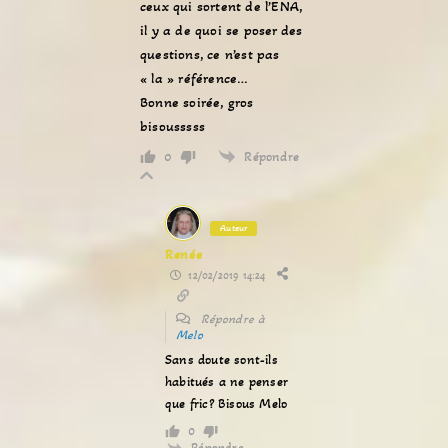
ceux qui sortent de l’ENA,
il y a de quoi se poser des
questions, ce n’est pas
« la » référence…
Bonne soirée, gros
bisousssss
Répondre
0
Auteur
Renée
12/02/2019 14:24
Répondre à
Melo
Sans doute sont-ils
habitués a ne penser
que fric? Bisous Melo
0