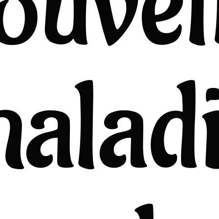
ouvel
alad