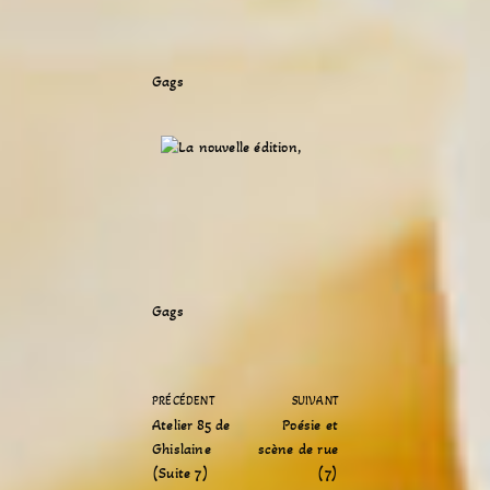
Gags
Gags
PRÉCÉDENT
SUIVANT
Atelier 85 de
Poésie et
Ghislaine
scène de rue
(Suite 7)
(7)