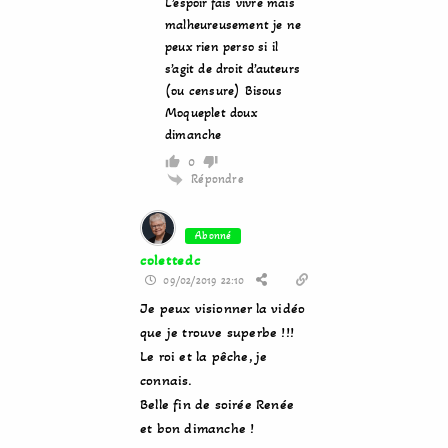
L’espoir fais vivre mais
malheureusement je ne
peux rien perso si il
s’agit de droit d’auteurs
(ou censure) Bisous
Moqueplet doux
dimanche
0
Répondre
Abonné
colettedc
09/02/2019 22:10
Je peux visionner la vidéo
que je trouve superbe !!!
Le roi et la pêche, je
connais.
Belle fin de soirée Renée
et bon dimanche !