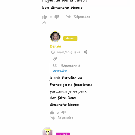
moyen de voir la vidéo !
bon dimanche bisous
Répondre
0
Auteur
Renée
10/02/2019 13:42
Répondre à
estrelita
je sais Estrelita en
France ça ne fonctionne
pas…mais je ne peux
rien faire. Doux
dimanche bisous
0
Répondre
Invité