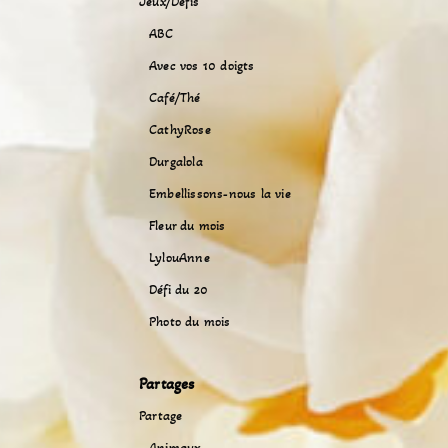
Jeux/Défis
ABC
Avec vos 10 doigts
Café/Thé
CathyRose
Durgalola
Embellissons-nous la vie
Fleur du mois
LylouAnne
Défi du 20
Photo du mois
Partages
Partage
Animaux