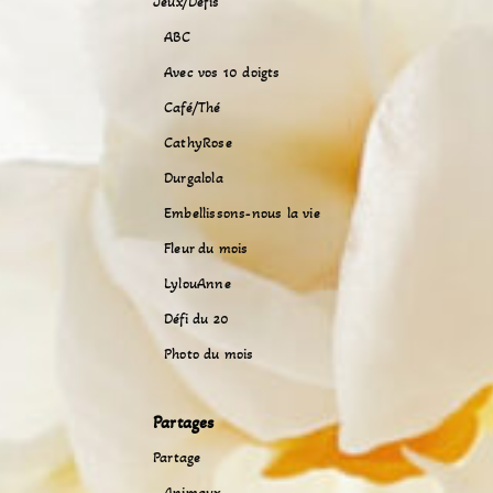
Jeux/Défis
ABC
Avec vos 10 doigts
Café/Thé
CathyRose
Durgalola
Embellissons-nous la vie
Fleur du mois
LylouAnne
Défi du 20
Photo du mois
Partages
Partage
Animaux