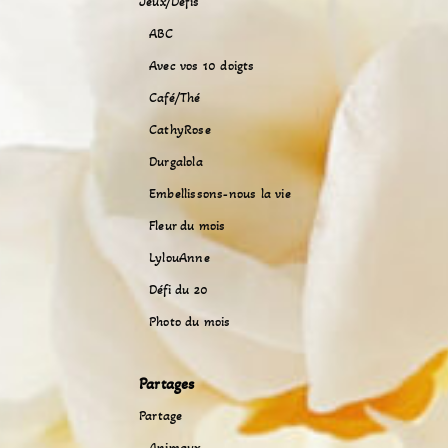
Jeux/Défis
ABC
Avec vos 10 doigts
Café/Thé
CathyRose
Durgalola
Embellissons-nous la vie
Fleur du mois
LylouAnne
Défi du 20
Photo du mois
Partages
Partage
Animaux