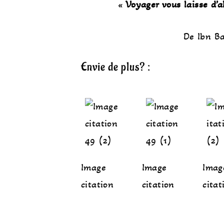
«
Voyager vous laisse d’a
De Ibn Ba
Envie de plus? :
Image
Image
Imag
citation
citation
citat