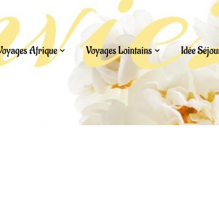
Voyages Afrique
Voyages Lointains
Idée Séjo