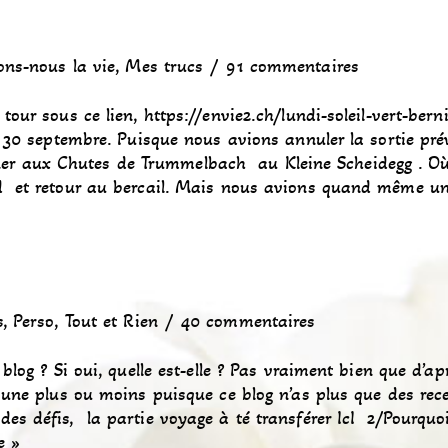
ons-nous la vie
,
Mes trucs
91 commentaires
tour sous ce lien, https://envie2.ch/lundi-soleil-vert-berni
di 30 septembre. Puisque nous avions annuler la sortie pr
r aux Chutes de Trummelbach au Kleine Scheidegg . Où
ld et retour au bercail. Mais nous avions quand même 
s
,
Perso
,
Tout et Rien
40 commentaires
blog ? Si oui, quelle est-elle ? Pas vraiment bien que d’ap
a une plus ou moins puisque ce blog n’as plus que des rec
es défis, la partie voyage à té transférer IcI 2/Pourquo
e »