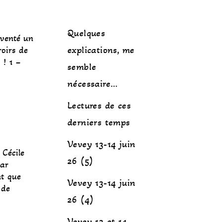
Quelques
nventé un
explications, me
oirs de
 ! 1 –
semble
nécessaire…
Lectures de ces
derniers temps
Vevey 13-14 juin
 Cécile
26 (5)
par
nt que
Vevey 13-14 juin
 de
26 (4)
Vevey 13 et 14