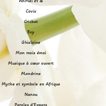
AnMaï et &
Covix
Cricket
Evy
Ghislaine
Mon mois émoi
Musique à cœur ouvert
Mandrine
Mythe et symbole en Afrique
Nanou
Paroles d’Expats