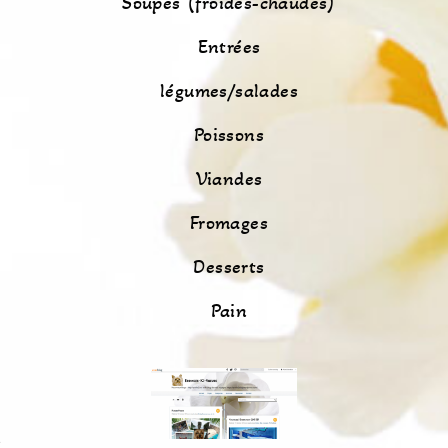
Soupes (froides-chaudes)
Entrées
légumes/salades
Poissons
Viandes
Fromages
Desserts
Pain
s