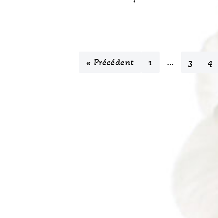
« Précédent
1
…
3
4