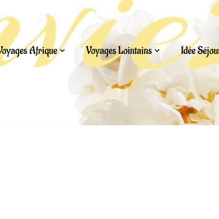
Voyages Afrique
Voyages Lointains
Idée Séjo