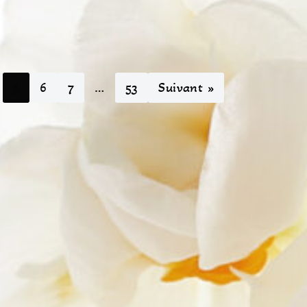
5
6
7
…
53
Suivant »