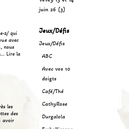
juin 26 (3)
Jeux/Défis
e-2/ qui
évue avec
Jeux/Défis
, nous
un…
Lire la
ABC
Avec vos 10
doigts
Café/Thé
CathyRose
rès les
ettes des
Durgalola
i avoir