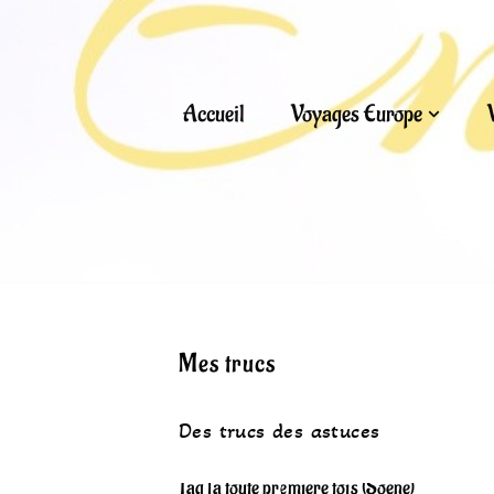
Aller
au
Accueil
Voyages Europe
contenu
Mes trucs
Des trucs des astuces
Tag la toute première fois (Soène)