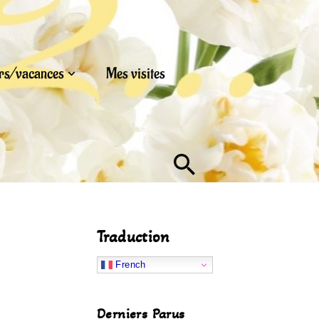
urs/vacances
Mes visites
Traduction
French
Derniers Parus