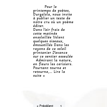
Pour le
printemps de poètes,
Durgalola, nous invite
à publier un texte de
notre cru où un poème
éditer.
Dans l’air frais de
cette matinée
ensoleillée Volent
quelques oiseaux,
émoustillés Dans les
rayons de ce soleil
printanier J’avance
sur ce sentier esseulée
Admirant la nature,
en fleurs les cerisiers.
Pourtant tourne et
retourne,…
Lire la
suite »
« Précédent
1