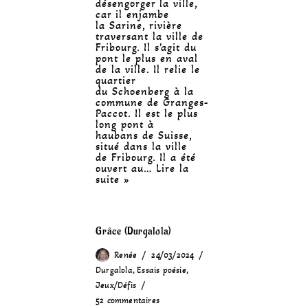
désengorger la ville,
car il enjambe
la Sarine, rivière
traversant la ville de
Fribourg. Il s’agit du
pont le plus en aval
de la ville. Il relie le
quartier
du Schoenberg à la
commune de Granges-
Paccot. Il est le plus
long pont à
haubans de Suisse,
situé dans la ville
de Fribourg. Il a été
ouvert au…
Lire la
suite »
Grâce (Durgalola)
Renée
24/03/2024
Durgalola
,
Essais poésie
,
Jeux/Défis
52 commentaires