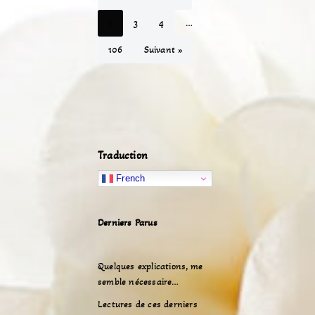
2
3
4
…
106
Suivant »
Traduction
French
Derniers Parus
Quelques explications, me
semble nécessaire…
Lectures de ces derniers