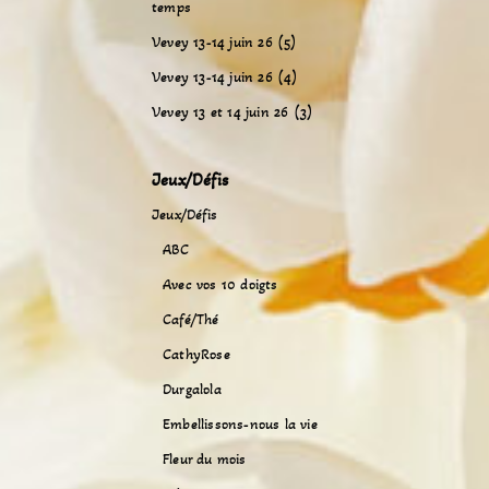
temps
Vevey 13-14 juin 26 (5)
Vevey 13-14 juin 26 (4)
Vevey 13 et 14 juin 26 (3)
Jeux/Défis
Jeux/Défis
ABC
Avec vos 10 doigts
Café/Thé
CathyRose
Durgalola
Embellissons-nous la vie
Fleur du mois