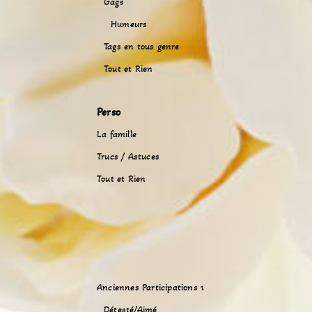
Gags
Humeurs
Tags en tous genre
Tout et Rien
Perso
La famille
Trucs / Astuces
Tout et Rien
Anciennes Participations 1
Détesté/Aimé