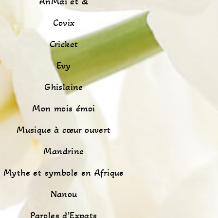
AnMaï et &
Covix
Cricket
Evy
Ghislaine
Mon mois émoi
Musique à cœur ouvert
Mandrine
Mythe et symbole en Afrique
Nanou
Paroles d’Expats