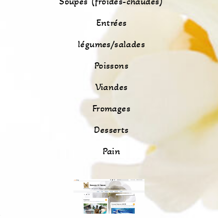
Soupes (froides-chaudes)
Entrées
légumes/salades
Poissons
Viandes
Fromages
Desserts
Pain
s