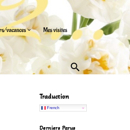
urs/vacances
Mes visites
Traduction
French
Derniers Parus