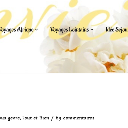
Voyages Afrique
Voyages Lointains
Idée Séjo
ous genre
,
Tout et Rien
69 commentaires